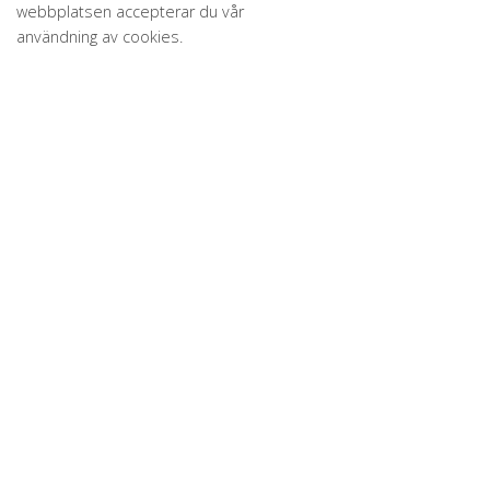
webbplatsen accepterar du vår
användning av cookies.
Vi har konsulter för alla dina
bygg- och anläggningsprojekt
Karlanders är ett konsultföretag som är verksamt inom
bygg- och anläggningsbranschen. Vår specialistkunskap
ligger inom väg-, berg-, tunnel- och järnvägsbyggnation
samt utveckling av byggnader och fastigheter.
Kontakta oss