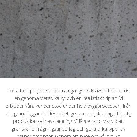
För att ett projekt ska bli framgångsrikt krävs att det finns
en genomarbetad kalkyl och en realistisk tidplan. Vi
erbjuder våra kunder stöd under hela byggprocessen, från
det grundläggande idéstadiet, genom projektering till slutlig
produktion och avstämning. Vi lägger stor vikt vid att
granska förfrågningsunderlag och göra olika typer av
riskbedömningar. Genom att involvera våra olika