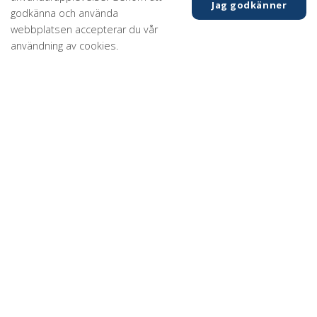
Jag godkänner
Vi hälsar en ny medarbetare välkommen!
godkänna och använda
webbplatsen accepterar du vår
27 augusti 2021
användning av cookies.
Nu förstärker vi vårt team i Karlanders Infra med ny
medarbetare och välkomnar Emanuel Billemar in i gänget.