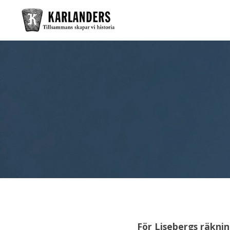
För Lisebergs räkni