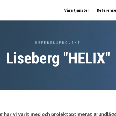
Våra tjänster
Referense
REFERENSPROJEKT
Liseberg "HELIX"
ng har vi varit med och projektoptimerat grundlägg