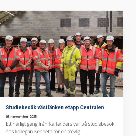
Studiebesök västlänken etapp Centralen
05 november 2025
Ett härligt gäng från Karlanders var på studiebesök
hos kollegan Kenneth för en trevlig