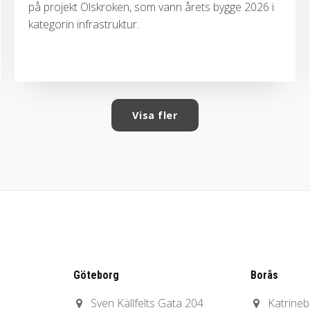
på projekt Olskroken, som vann årets bygge 2026 i
kategorin infrastruktur.
Visa fler
Göteborg
Borås
Sven Källfelts Gata 204
Katrine