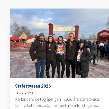
Stafettvasan 2026
18 mars 2026
Karlanders deltog återigen i 2026 års stafettvasa.
En mycket uppskattad aktivitet inom företaget som