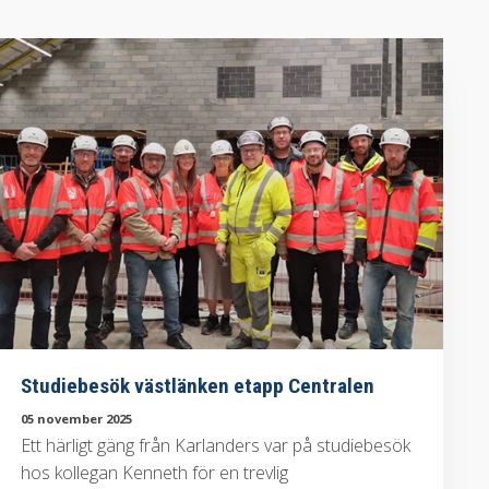
Studiebesök västlänken etapp Centralen
05 november 2025
Ett härligt gäng från Karlanders var på studiebesök
hos kollegan Kenneth för en trevlig