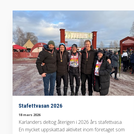
Stafettvasan 2026
18 mars 2026
Karlanders deltog återigen i 2026 års stafettvasa.
En mycket uppskattad aktivitet inom företaget som