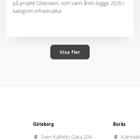
på projekt Olskroken, som vann årets bygge 2026 i
kategorin infrastruktur.
Visa fler
Göteborg
Borås
Sven Källfelts Gata 204
Katrine